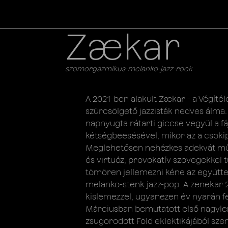
Zækar
szomorgazmikus-melanko-jazz-rock
A 2021-ben alakult Zækar - a Végítél
szürcsölgető jazzisták nedves álma.
napnyugta rátarti giccse vegyül a 
kétségbeesésével, mikor az a csokip
Meglehetősen nehézkes adekvát műfa
és virtuóz, provokatív szövegekkel 
tömören jellemezni kéne az együtt
melanko-stenk jazz-pop. A zenekar 
kislemezzel, ugyanezen év nyarán fel
Márciusban bemutatott első nagylem
zsugorodott Föld eklektikájából szem