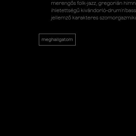
merengős folk-jazz, gregorián him
ihletettségű kivándorló-drum'n'bass
jellemző karakteres szomorgazmiku
meghallgatom