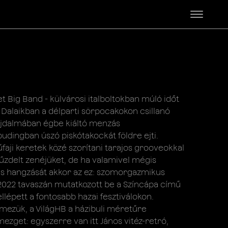
et Big Band - külvárosi italboltokban múló időt
 Dalaikban a délparti sörpocakokon csillanó
fájdalmában égbe kiáltó menzás
udingban úszó piskótakockát földre ejti.
ji keretek közé szorítani tarajos grooveokkal
tűzdelt zenéjüket, de ha valamivel mégis
es hangzását akkor az ez: szomorgazmikus
2022 tavaszán mutatkozott be a Színcápa című
lépett a fontosabb hazai fesztiválokon.
ezük, a VilágHB a házibuli méretűre
ezget: egyszerre van itt János vitéz-retró,