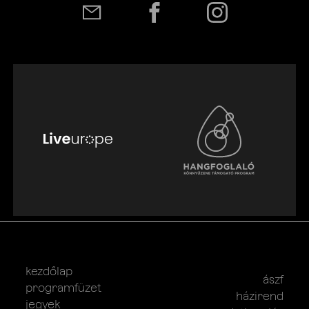
kezdőlap
ászf
programfüzet
házirend
jegyek