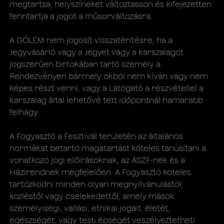
megtartsa, helyszíneket változtasson és kifejezetten
fenntartja a jogot a műsorváltozásra.
A GÓLEM nem jogosít visszatérítésre, ha a
Jegyvásárló vagy a Jegyet vagy a karszalagot
jogszerűen birtokában tartó személy a
Rendezvényen bármely okból nem kíván vagy nem
képes részt venni, vagy a Látogató a részvétellel a
karszalag által lehetővé tett időpontnál hamarabb
felhagy.
A Fogyasztó a Fesztivál területén az általános
normákat betartó magatartást köteles tanúsítani a
vonatkozó jogi előírásoknak, az ÁSZF-nek és a
Házirendnek megfelelően. A Fogyasztó köteles
tartózkodni minden olyan megnyilvánulástól,
közléstől vagy cselekedettől, amely mások
személyiségi, vallási, etnikai jogait, életét,
egészségét, vagy testi épségét veszélyeztetheti