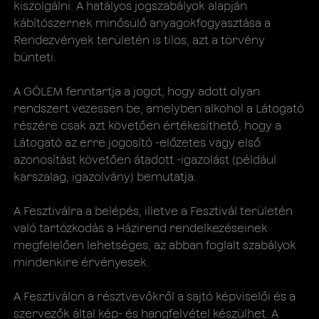
kiszolgálni. A hatályos jogszabályok alapján
kábítószernek minősülő anyagokfogyasztása a
Rendezvények területén is tilos, azt a törvény
bünteti.
A GÓLEM fenntartja a jogot, hogy adott olyan
rendszert vezessen be, amelyben alkohol a Látogató
részére csak azt követően értékesíthető, hogy a
Látogató az erre jogosító -előzetes vagy első
azonosítást követően átadott -igazolást (például
karszalag, igazolvány) bemutatja.
A Fesztiválra a belépés, illetve a Fesztivál területén
való tartózkodás a Házirend rendelkezéseinek
megfelelően lehetséges, az abban foglalt szabályok
mindenkire érvényesek.
A Fesztiválon a résztvevőkről a sajtó képviselői és a
szervezők által kép- és hangfelvétel készülhet. A