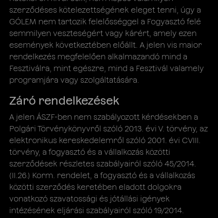
szerződéses kötelezettségének eleget tenni, úgy a
GÓLEM nem tartozik felelősséggel a Fogyasztó felé
semmilyen veszteségért vagy kárért, amely ezen
események következtében előállt. A jelen ​vis maior
rendelkezés megfelelően alkalmazandó mind a
Fesztiválra, mint egészre, mind a Fesztivál valamely
programjára vagy szolgáltatására.
Záró rendelkezések
A jelen ÁSZF-ben nem szabályozott kérdésekben a
Polgári Törvénykönyvről szóló 2013. évi V. törvény, az
elektronikus kereskedelemről szóló 2001. évi CVIII.
törvény, a fogyasztó és a vállalkozás közötti
szerződések részletes szabályairól szóló 45/2014.
(II.26.) Korm. rendelet, a fogyasztó és a vállalkozás
közötti szerződés keretében eladott dolgokra
vonatkozó szavatossági és jótállási igények
intézésének eljárási szabályairól szóló 19/2014.