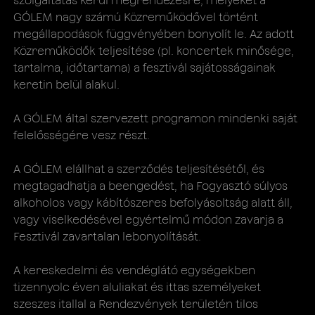
szolgáltatás kerül megrendezésre, melyeket a
GÓLEM nagy számú Közreműködővel történt
megállapodások függvényében bonyolít le. Az adott
Közreműködők teljesítése (pl. koncertek minősége,
tartalma, időtartama) a fesztivál sajátosságainak
keretin belül alakul.
A GÓLEM által szervezett programon mindenki saját
felelősségére vesz részt.
A GÓLEM elállhat a szerződés teljesítésétől, és
megtagadhatja a beengedést, ha Fogyasztó súlyos
alkoholos vagy kábítószeres befolyásoltság alatt áll,
vagy viselkedésével egyértelmű módon zavarja a
Fesztivál zavartalan lebonyolítását.
A kereskedelmi és vendéglátó egységekben
tizennyolc éven aluliakat és ittas személyeket
szeszes itallal a Rendezvények területén tilos