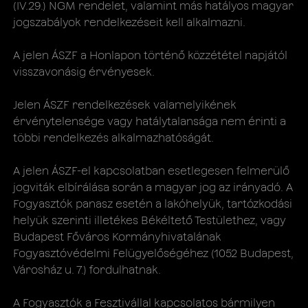
(IV.29.) NGM rendelet, valamint más hatályos magyar
jogszabályok rendelkezéseit kell alkalmazni.
A jelen ÁSZF a Honlapon történő közzététel napjától
visszavonásig érvényesek.
Jelen ÁSZF rendelkezések valamelyikének
érvénytelensége vagy hatálytalansága nem érinti a
többi rendelkezés alkalmazhatóságát.
A jelen ÁSZF-el kapcsolatban esetlegesen felmerülő
jogviták elbírálása során a magyar jog az irányadó. A
Fogyasztók panasz esetén a lakóhelyük, tartózkodási
helyük szerinti illetékes Békéltető Testülethez, vagy
Budapest Főváros Kormányhivatalának
Fogyasztóvédelmi Felügyelőségéhez (1052 Budapest,
Városház u. 7.) fordulhatnak.
A Fogyasztók a Fesztivállal kapcsolatos bármilyen