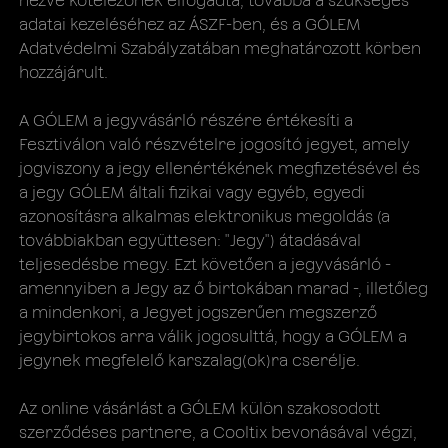
nézve kötelezőnek elfogadta, továbbá a szükséges
adatai kezeléséhez az ÁSZF-ben, és a GÓLEM
Adatvédelmi Szabályzatában meghatározott körben
hozzájárult.
A GÓLEM a jegyvásárló részére értékesíti a
Fesztiválon való részvételre jogosító jegyet, amely
jogviszony a jegy ellenértékének megfizetésével és
a jegy GÓLEM általi fizikai vagy egyéb, egyedi
azonosításra alkalmas elektronikus megoldás (a
továbbiakban együttesen: "​Jegy​") átadásával
teljesedésbe megy. Ezt követően a jegyvásárló -
amennyiben a Jegy az ő birtokában marad -, illetőleg
a mindenkori, a Jegyet jogszerűen megszerző
jegybirtokos arra válik jogosulttá, hogy a GÓLEM a
jegynek megfelelő karszalag(ok)ra cserélje.
Az online vásárlást a GÓLEM külön szakosodott
szerződéses partnere, a Cooltix bevonásával végzi,