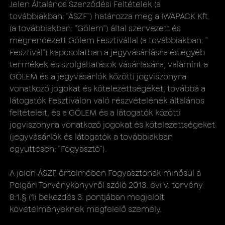
Jelen Általános Szerződési Feltételek (a
továbbiakban: "ÁSZF​") határozza meg a ​IWAPACK Kft.
(a továbbiakban: "​Gólem​") által szervezett és
megrendezett Gólem Fesztivállal (a továbbiakban: "​
Fesztivál​") kapcsolatban a jegyvásárlásra és egyéb
termékek és szolgáltatások vásárlására, valamint a
GÓLEM és a jegyvásárlók közötti jogviszonyra
vonatkozó jogokat és kötelezettségeket, továbbá a
látogatók Fesztiválon való részvételének általános
feltételeit, és a GÓLEM és a látogatók közötti
jogviszonyra vonatkozó jogokat és kötelezettségeket
(jegyvásárlók és látogatók a továbbiakban
együttesen: "​Fogyasztó​").
A jelen ÁSZF értelmében Fogyasztónak minősül a
Polgári Törvénykönyvről szóló 2013. évi V. törvény
8:1.§ (1) bekezdés 3. pontjában megjelölt
követelményeknek megfelelő személy.