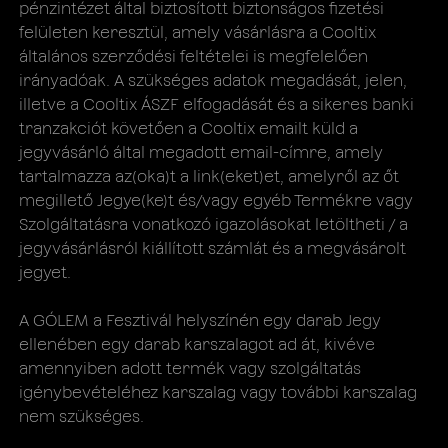
pénzintézet által biztosított biztonságos fizetési
felületen keresztül, amely vásárlásra a Cooltix
általános szerződési feltételei is megfelelően
irányadóak. A szükséges adatok megadását, jelen,
illetve a Cooltix ÁSZF elfogadását és a sikeres banki
tranzakciót követően a Cooltix emailt küld a
jegyvásárló által megadott email-címre, amely
tartalmazza az(oka)t a link(eket)et, amelyről az őt
megillető Jegye(ke)t és/vagy egyéb Termékre vagy
Szolgáltatásra vonatkozó igazolásokat letöltheti / a
jegyvásárlásról kiállított számlát és a megvásárolt
jegyet.
A GÓLEM a Fesztivál helyszínén egy darab Jegy
ellenében egy darab karszalagot ad át, kivéve
amennyiben adott termék vagy szolgáltatás
igénybevételéhez karszalag vagy további karszalag
nem szükséges.