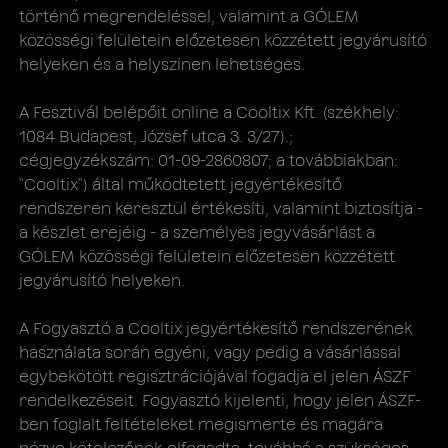
történő megrendeléssel, valamint a GÓLEM
közösségi felületein előzetesen közzétett jegyárusító
helyeken és a helyszínen lehetséges.
A Fesztivál belépőit online a Cooltix Kft. (székhely:
1084 Budapest, József utca 3. 3/27).;
cégjegyzékszám: 01-09-2860807; a továbbiakban:
"Cooltix​") által működtetett jegyértékesítő
rendszeren keresztül értékesíti, valamint biztosítja -
a készlet erejéig - a személyes jegyvásárlást a
GÓLEM közösségi felületein előzetesen közzétett
jegyárusító helyeken.
A Fogyasztó a Cooltix jegyértékesítő rendszerének
használata során egyéni, vagy pedig a vásárlással
egybekötött regisztrációjával fogadja el jelen ÁSZF
rendelkezéseit. Fogyasztó kijelenti, hogy jelen ÁSZF-
ben foglalt feltételeket megismerte és magára