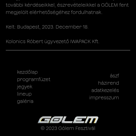
további kérdéseikkel, észrevételeikkel a GÓLEM fent
megjelölt elérhetőségéhez fordulhatnak.
Kelt: Budapest, 2023. December 18.
Kolonics Róbert ügyvezető IWAPACK Kft.
kezdőlap
ászf
programfüzet
házirend
jegyek
adatkezelés
lineup
impresszum
galéria
© 2023 Gólem Fesztivál