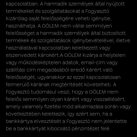
kapcsolatban. A harmadik személyek által nyújtott
termékeket és szolgáltatásokat a Fogyasztó
kizárólag saját felelősségére veheti igénybe,
használhatja. A GÓLEM nem vállal semmilyen
felelősséget a harmadik személyek által biztosított
termékek és szolgáltatások igénybevételével, illetve
használatával kapcsolatban keletkezett vagy
elszenvedett károkért.A GÓLEM kizárja a helytelen
vagy működésképtelen adatok, email-cím vagy
szállítási cím megadásából eredő kárért való
felelősségét, ugyanakkor az ezzel kapcsolatosan
felmerülő kárának megtérítését követelheti. A
Fogyasztó tudomásul veszi, hogy a GÓLEM nem
felelős semmilyen olyan kárért vagy visszaélésért,
amely valamely fizetési mód alkalmazása során vagy
következtében keletkezik, így azért sem, ha a
bankkártya elvesztését a Fogyasztó nem jelentette
be a bankkártyát kibocsátó pénzintézet felé.