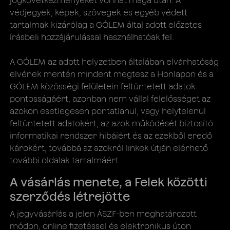
jogkövetkezményeket vonhat maga után. A
védjegyek, képek, szövegek és egyéb védett
tartalmak kizárólag a GÓLEM által adott előzetes
írásbeli hozzájárulással használhatóak fel.
A GÓLEM az adott helyzetben általában elvárhatóság
elvének mentén mindent megtesz a Honlapon és a
GÓLEM közösségi felületein feltüntetett adatok
pontosságáért, azonban nem vállal felelősséget az
azokon esetlegesen pontatlanul, vagy helytelenül
feltüntetett adatokért, az azok működését biztosító
informatikai rendszer hibáiért és az ezekből eredő
károkért, továbbá az azokról linkek útján elérhető
további oldalak tartalmáért.
A vásárlás menete, a Felek közötti
szerződés létrejötte
A jegyvásárlás a jelen ÁSZF-ben meghatározott
módon, online fizetéssel és elektronikus úton