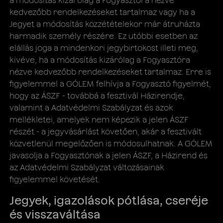
a módosítás kizárólag a Fogyasztóra nézve
kedvezőbb rendelkezéseket tartalmaz vagy ha a
Jegyet a módosítás közzétételekor már átruházta
harmadik személy részére. Ez utóbbi esetben az
elállás joga a mindenkori jegybirtokost illeti meg,
kivéve, ha a módosítás kizárólag a Fogyasztóra
nézve kedvezőbb rendelkezéseket tartalmaz. Erre is
figyelemmel a GÓLEM felhívja a Fogyasztó figyelmét,
hogy az ÁSZF - továbbá a fesztivál Házirendje,
valamint a Adatvédelmi Szabályzat és azok
mellékletei, amelyek nem képezik a jelen ÁSZF
részét - a jegyvásárlást követően, akár a fesztivált
közvetlenül megelőzően is módosulhatnak. A GÓLEM
javasolja a Fogyasztónak a jelen ÁSZF, a Házirend és
az Adatvédelmi Szabályzat változásainak
figyelemmel követését.
Jegyek, igazolások pótlása, cseréje
és visszaváltása