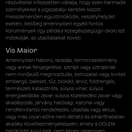
részvétellel kifejezetten vállalja, hogy ezen harmadik
személyekkel a jogszabályi keretek között
messzemenően együttműködik, veszélyhelyzet
esetén, illetőleg amennyiben egyéb fontos
körülmények (így például közegészségügyi okok) ezt
indokolják, az utasításaikat követi.
Vis Maior
Amennyiben háború, lázadás, terrorcselekmény
vagy annak fenyegetése, sztrájk vagy sztrájknak
nem minősülő megmozdulás, behozatali vagy kiviteli
embargó, baleset, tűz, blokád, árvíz, földrengés,
természeti katasztrófa, súlyos vihar, súlyos
energiaellátási zavar, súlyos közlekedési zavar vagy
akadályozás, járvány, hatósági, katonai vagy
rendfenntartói rendelkezés, utasítás vagy aktus,
vagy más olyan előre nem látható és elháríthatatlan
akadály következményeképpen, amely a GÓLEM
hatókörén kívül esik, nem képes valamilyen