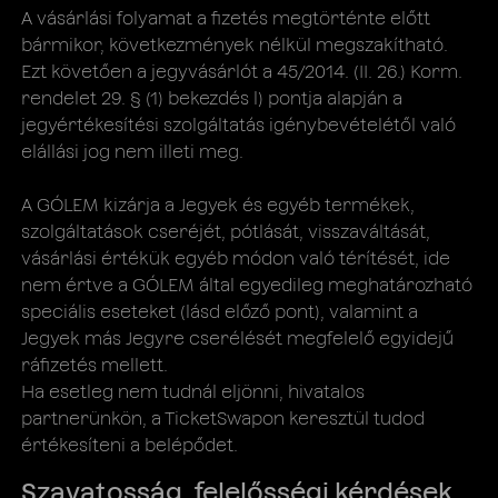
A vásárlási folyamat a fizetés megtörténte előtt
bármikor, következmények nélkül megszakítható.
Ezt követően a jegyvásárlót a 45/2014. (II. 26.) Korm.
rendelet 29. § (1) bekezdés l) pontja alapján a
jegyértékesítési szolgáltatás igénybevételétől való
elállási jog nem illeti meg.
A GÓLEM kizárja a Jegyek és egyéb termékek,
szolgáltatások cseréjét, pótlását, visszaváltását,
vásárlási értékük egyéb módon való térítését, ide
nem értve a GÓLEM által egyedileg meghatározható
speciális eseteket (lásd előző pont), valamint a
Jegyek más Jegyre cserélését megfelelő egyidejű
ráfizetés mellett.
Ha esetleg nem tudnál eljönni, hivatalos
partnerünkön, a TicketSwapon keresztül tudod
értékesíteni a belépődet.
Szavatosság, felelősségi kérdések