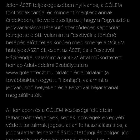
Jelen ÁSZF teljes egészében nyilvános, a GÓLEM
fontosnak tartja, és mindent megtesz annak
érdekében, illetve biztosítja azt, hogy a Fogyasztó a
jegyvásárlással létesülő szerződéses kapcsolat
létrejötte előtt, valamint a Fesztiválra történő
belépés előtt teljes körűen megismerje a GÓLEM
hatályos ÁSZF-ét, ezért az ÁSZF, és a Fesztivál
Házirendje, valamint a GÓLEM által működtetett
honlap Adatvédelmi Szabályzata a ​
www.golemfeszt.hu oldalon és aloldalain (a
továbbiakban együtt: "​Honlap​"), valamint a
jegyárusító helyeken és a Fesztivál bejáratánál
megtalálhatók.
A Honlapon és a GÓLEM közösségi felületein
felhasznált védjegyek, képek, szövegek és egyéb
védett tartalmak jogosulatlan felhasználása tilos, a
jogosulatlan felhasználás büntetőjogi és polgári jogi