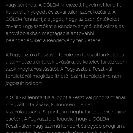
vagy sértheti. A GÓLEM kifejezett figyelmet fordít a
kulturált, nyugodt és zavartalan szórakozásra. A
GÓLEM fenntartja a jogot, hogy az ezen értékeket
zavaró Fogyasztókat a Rendezvényről eltávolítsa és
a továbbiakban megtagadja az további
beengedésüket a Rendezvény területére.
A Fogyasztó a Fesztivál területén fokozottan köteles
a természeti értékek óvására, és köteles tartózkodni
azok megkárosításától. A Fogyasztó a Fesztivál
területéről megközelíthető lezárt területekre nem
jogosult belépni.
A GÓLEM fenntartja a jogot a Fesztivál programjának
megváltoztatására, különösen, de nem
kizárólagosan a 6. pontban meghatározott ​vis maior
esetén. A Fogyasztó elfogadja, hogy a GÓLEM
Fesztiválon nagy számú koncert és egyéb program,