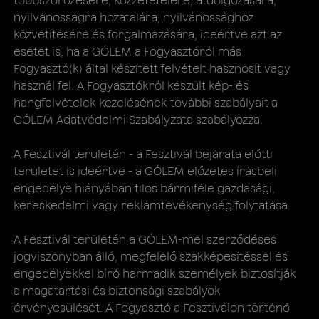
többszörözésére, közzétételére, átdolgozására,
nyilvánosságra hozatalára, nyilvánossághoz
közvetítésére és forgalmazására, ideértve azt az
esetet is, ha a GÓLEM a Fogyasztóról más
Fogyasztó(k) által készített felvételt hasznosít vagy
használ fel. A Fogyasztókról készült kép- és
hangfelvételek kezelésének további szabályait a
GÓLEM Adatvédelmi Szabályzata szabályozza.
A Fesztivál területén - a Fesztivál bejárata előtti
területet is ideértve - a GÓLEM előzetes írásbeli
engedélye hiányában tilos bármiféle gazdasági,
kereskedelmi vagy reklámtevékenység folytatása.
A Fesztivál területén a GÓLEM-mel szerződéses
jogviszonyban álló, megfelelő szakképesítéssel és
engedélyekkel bíró harmadik személyek biztosítják
a magatartási és biztonsági szabályok
érvényesülését. A Fogyasztó a Fesztiválon történő