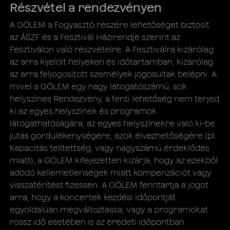
Részvétel a rendezvényen
A GÓLEM a Fogyasztó részére lehetőséget biztosít
az ÁSZF és a Fesztivál Házirendje szerint az
Fesztiválon való részvételre. A Fesztiválra kizárólag
az arra kijelölt helyeken és időtartamban, kizárólag
az arra feljogosított személyek jogosultak belépni. A
mivel a GÓLEM egy nagy látogatószámú, sok
helyszínes Rendezvény, a fenti lehetőség nem terjed
ki az egyes helyszínek és programok
látogathatóságára, az egyes helyszínekre való ki-be
jutás gördülékenységére, azok élvezhetőségére (pl.
kapacitás telítettség, vagy nagyszámú érdeklődés
miatt), a GÓLEM kifejezetten kizárja, hogy az ezekből
adódó kellemetlenségek miatt kompenzációt vagy
visszatérítést fizessen. A GÓLEM fenntartja a jogot
arra, hogy a koncertek kezdési időpontját
egyoldalúan megváltoztassa, vagy a programokat
rossz idő esetében is az eredeti időpontban