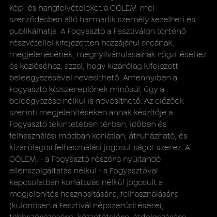
kép- és hangfelvételeket a GÓLEM-mel
szerződésben álló harmadik személy kezelheti és
publikálhatja. A Fogyasztó a Fesztiválon történő
részvétellel kifejezetten hozzájárul arcának,
megjelenésének, megnyilvánulásainak rögzítéséhez
és közléséhez, azzal, hogy kizárólag kifejezett
beleegyezésével nevesíthető. Amennyiben a
Fogyasztó közszereplőnek minősül, úgy a
beleegyezése nélkül is nevesíthető. Az előzőek
szerinti megjelenítéseken annak készítője a
Fogyasztó tekintetében térben, időben és
felhasználási módban korlátlan, átruházható, és
kizárólagos felhasználási jogosultságot szerez. A
GÓLEM, - a Fogyasztó részére nyújtandó
ellenszolgáltatás nélkül - a Fogyasztóval
kapcsolatban korlátozás nélkül jogosult a
megjelenítés hasznosítására, felhasználására
(különösen a Fesztivál népszerűsítésére),