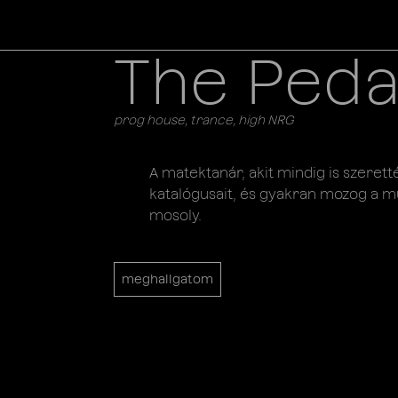
The Peda
prog house, trance, high NRG
A matektanár, akit mindig is szerettél
katalógusait, és gyakran mozog a m
mosoly.
meghallgatom