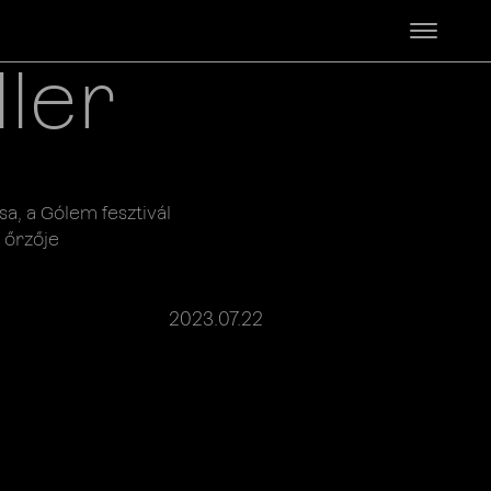
ller
a, a Gólem fesztivál
 őrzője
2023.07.22