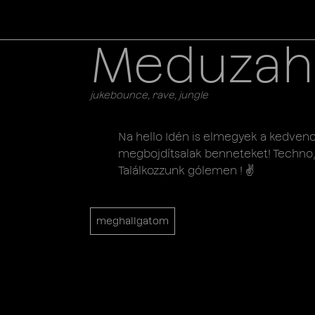
Meduzah
jukebounce, rave, jungle
Na hello Idén is elmegyek a kedven
megbojdítsalak benneteket! Techno, 
Találkozzunk gólemen ! ✌️
meghallgatom