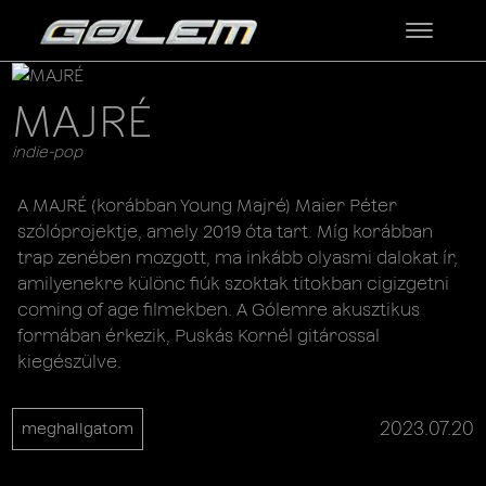
MAJRÉ
indie-pop
A MAJRÉ (korábban Young Majré) Maier Péter
szólóprojektje, amely 2019 óta tart. Míg korábban
trap zenében mozgott, ma inkább olyasmi dalokat ír,
amilyenekre különc fiúk szoktak titokban cigizgetni
coming of age filmekben. A Gólemre akusztikus
formában érkezik, Puskás Kornél gitárossal
kiegészülve.
2023.07.20
meghallgatom