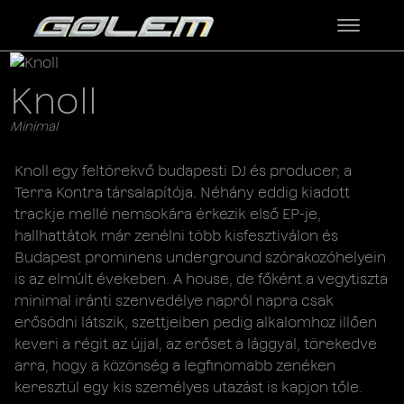
Knoll
Minimal
Knoll egy feltörekvő budapesti DJ és producer, a
Terra Kontra társalapítója. Néhány eddig kiadott
trackje mellé nemsokára érkezik első EP-je,
hallhattátok már zenélni több kisfesztiválon és
Budapest prominens underground szórakozóhelyein
is az elmúlt évekeben. A house, de főként a vegytiszta
minimal iránti szenvedélye napról napra csak
erősödni látszik, szettjeiben pedig alkalomhoz illően
keveri a régit az újjal, az erőset a lággyal, törekedve
arra, hogy a közönség a legfinomabb zenéken
keresztül egy kis személyes utazást is kapjon tőle.