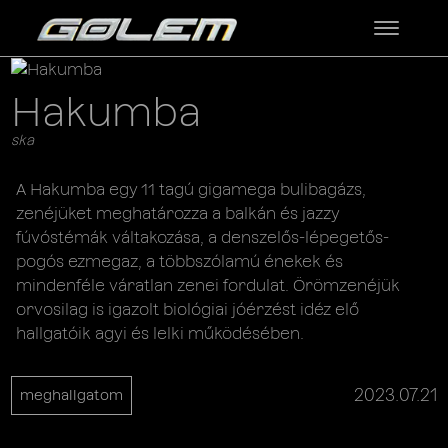
Hakumba
ska
A Hakumba egy 11 tagú gigamega bulibagázs,
zenéjüket meghatározza a balkán és jazzy
fúvóstémák váltakozása, a denszelős-lépegetős-
pogós ezmegaz, a többszólamú énekek és
mindenféle váratlan zenei fordulat. Örömzenéjük
orvosilag is igazolt biológiai jóérzést idéz elő
hallgatóik agyi és lelki működésében.
2023.07.21
meghallgatom