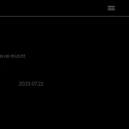
o
ival elütött
.
2023.07.22