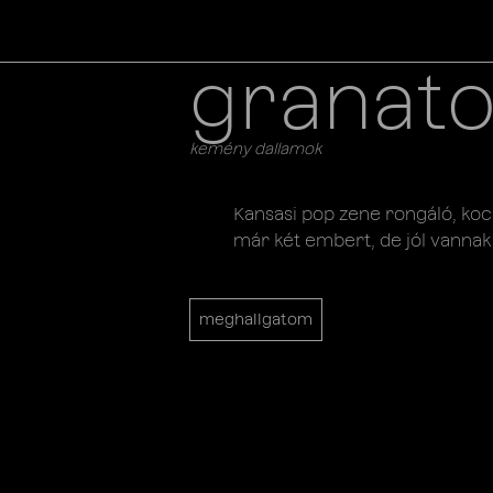
granat
kemény dallamok
Kansasi pop zene rongáló, kocs
már két embert, de jól vannak
meghallgatom