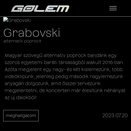
Grabovski
alternatív poprock
Magyar szövegű alternatív poprock bandánk egy
szoros egyetemi baráti társaságból alakult 2016-ban.
Azóta megjelent egy nagy- és két kislemezünk, több
videóklipünk, jelenleg pedig második nagylemezünk
anyagán dolgozunk, amit ősszel tervezünk
megjelentetni, de koncerten már élesítünk néhányat
az új dalokból!
2023.07.20
meghallgatom