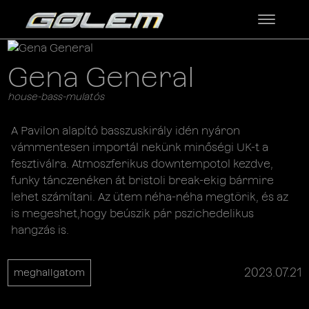
Gena General
house-bass-mulatós
A Pavilon alapító basszuskirály idén nyáron
vámmentesen importál nekünk minőségi UK-t a
fesztiválra. Atmoszferikus downtempotol kezdve,
funky tánczenéken át bristoli break-ekig bármire
lehet számítani. Az ütem néha-néha megtörik, és az
is megeshet,hogy beúszik pár pszichedelikus
hangzás is.
2023.07.21
meghallgatom