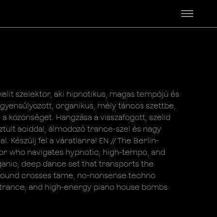
kelit szelektor, aki hipnotikus, magas tempójú és
egyensúlyozott, organikus, mély táncos szettbe,
 a közönséget. Hangzása a visszafogott, szelid
ztult aciddal, álmodozó trance-szel és nagy
Készülj fel a váratlanra! EN // The Berlin-
ctor who navigates hypnotic, high-tempo, and
ganic, deep dance set that transports the
s sound crosses tame, no-nonsense techno
trance, and high-energy piano house bombs.