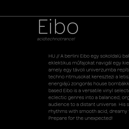
Eibo
acidtechnotrance!
HU // A berlini Eibo egy sokoldalú ba
eklektikus műfajokat navigál egy ki
amely egy távoli univerzumba repíti
techno ritmusokat keresztezi a letis
energiájú zongorás house bombákkal. 
based Eibo is a versatile vinyl sele
eclectic genres into a balanced, or
audience to a distant universe. Hi
rhythms with smooth acid, dreamy 
Prepare for the unexpected!