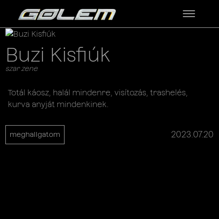
Buzi Kisfiúk
szar zene
Totál káosz, halál mindenre, visítozás, trashelés,
kurva anyját mindenkinek.
2023.07.20
meghallgatom