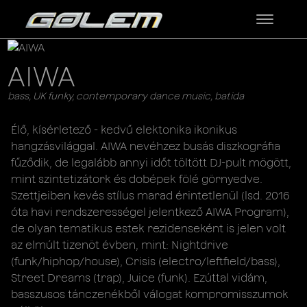
AIWA
bass, UK funky, contemporary dance music, batida
Élő, kísérletező - kedvű elektonika ikonikus
hangzásvilággal. AIWA nevéhzez busás diszkográfia
fűződik, de legalább annyi időt töltött DJ-pult mögött,
mint szintetizátork és dobépek fölé görnyedve.
Szettjeiben kevés stílus marad érintetlenül (lsd. 2016
óta havi rendszerességel jelentkező AIWA Program),
de olyan tematikus estek rezidenseként is jelen volt
az elmúlt tizenöt évben, mint: Nightdrive
(funk/hiphop/house), Crisis (electro/leftfield/bass),
Street Dreams (trap), Juice (funk). Ezúttal vidám,
basszusos tánczenékből válogat kompromisszumok